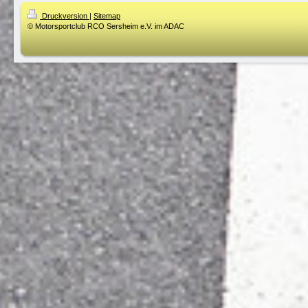
Druckversion
|
Sitemap
© Motorsportclub RCO Sersheim e.V. im ADAC