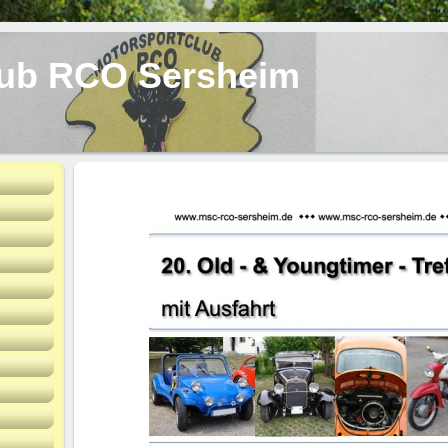
lub RCO Sersheim
C