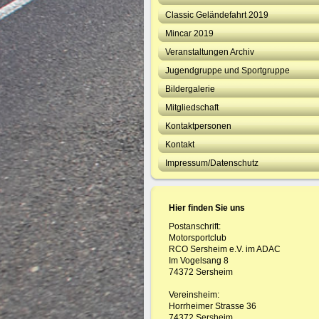
Classic Geländefahrt 2019
Mincar 2019
Veranstaltungen Archiv
Jugendgruppe und Sportgruppe
Bildergalerie
Mitgliedschaft
Kontaktpersonen
Kontakt
Impressum/Datenschutz
Hier finden Sie uns
Postanschrift:
Motorsportclub
RCO Sersheim e.V. im ADAC
Im Vogelsang 8
74372 Sersheim
Vereinsheim:
Horrheimer Strasse 36
74372 Sersheim