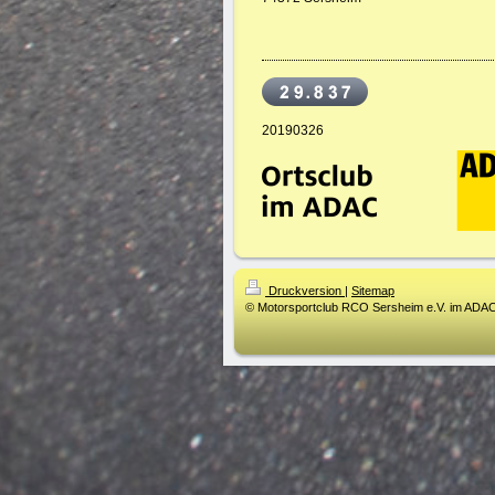
20190326
Druckversion
|
Sitemap
© Motorsportclub RCO Sersheim e.V. im ADA