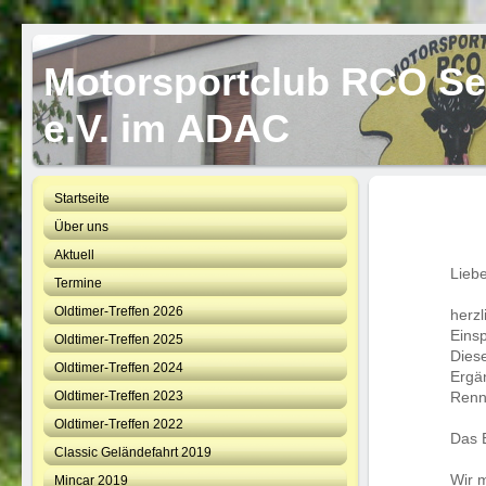
Motorsportclub RCO S
e.V. im ADAC
Startseite
Über uns
Aktuell
Liebe
Termine
Oldtimer-Treffen 2026
herz
Eins
Oldtimer-Treffen 2025
Dies
Oldtimer-Treffen 2024
Ergä
Oldtimer-Treffen 2023
Renn
Oldtimer-Treffen 2022
Das 
Classic Geländefahrt 2019
Wir 
Mincar 2019