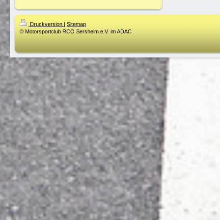
Druckversion
|
Sitemap
© Motorsportclub RCO Sersheim e.V. im ADAC